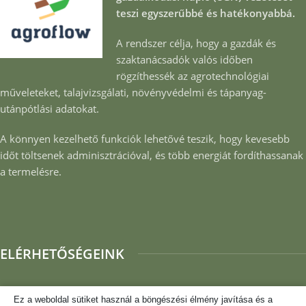
teszi egyszerűbbé és hatékonyabbá.
A rendszer célja, hogy a gazdák és
szaktanácsadók valós időben
rögzíthessék az agrotechnológiai
műveleteket, talajvizsgálati, növényvédelmi és tápanyag-
utánpótlási adatokat.
A könnyen kezelhető funkciók lehetővé teszik, hogy kevesebb
időt töltsenek adminisztrációval, és több energiát fordíthassanak
a termelésre.
ELÉRHETŐSÉGEINK
Telefon:
+36 20 364 01 11
Ez a weboldal sütiket használ a böngészési élmény javítása és a